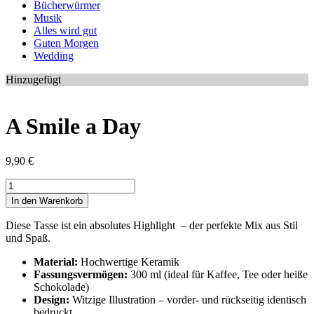
Bücherwürmer
Musik
Alles wird gut
Guten Morgen
Wedding
Hinzugefügt
A Smile a Day
9,90
€
A
Smile
In den Warenkorb
a
Day
Diese Tasse ist ein absolutes Highlight – der perfekte Mix aus Stil
Menge
und Spaß.
Material:
Hochwertige Keramik
Fassungsvermögen:
300 ml (ideal für Kaffee, Tee oder heiße
Schokolade)
Design:
Witzige Illustration – vorder- und rückseitig identisch
bedruckt