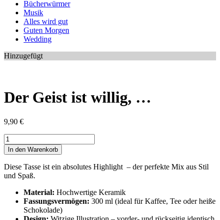
Bücherwürmer
Musik
Alles wird gut
Guten Morgen
Wedding
Hinzugefügt
Der Geist ist willig, …
9,90
€
Der
Geist
In den Warenkorb
ist
willig,
Diese Tasse ist ein absolutes Highlight – der perfekte Mix aus Stil
...
und Spaß.
Menge
Material:
Hochwertige Keramik
Fassungsvermögen:
300 ml (ideal für Kaffee, Tee oder heiße
Schokolade)
Design:
Witzige Illustration – vorder- und rückseitig identisch