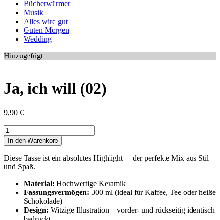
Bücherwürmer
Musik
Alles wird gut
Guten Morgen
Wedding
Hinzugefügt
Ja, ich will (02)
9,90
€
Ja,
ich
In den Warenkorb
will
(02)
Diese Tasse ist ein absolutes Highlight – der perfekte Mix aus Stil
Menge
und Spaß.
Material:
Hochwertige Keramik
Fassungsvermögen:
300 ml (ideal für Kaffee, Tee oder heiße
Schokolade)
Design:
Witzige Illustration – vorder- und rückseitig identisch
bedruckt